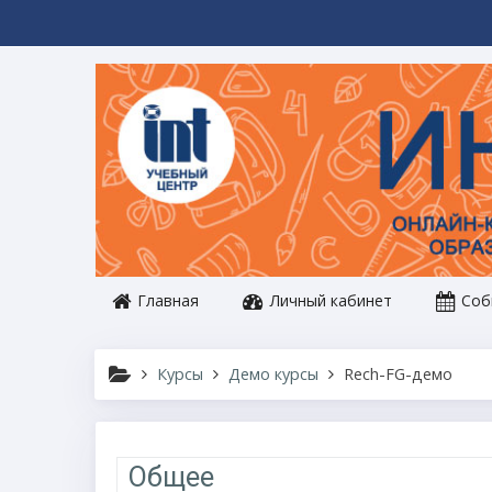
Перейти к основному содержанию
Главная
Личный кабинет
Соб
Курсы
Демо курсы
Rech-FG-демо
Тематический план
Общее