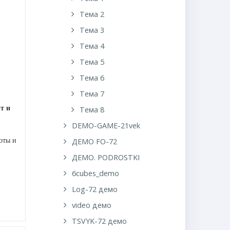
Тема 2
Тема 3
Тема 4
Тема 5
Тема 6
Тема 7
т и
Тема 8
DEMO-GAME-21vek
оты и
ДЕМО FO-72
ДЕМО. PODROSTKI
6cubes_demo
Log-72 демо
video демо
TSVYK-72 демо