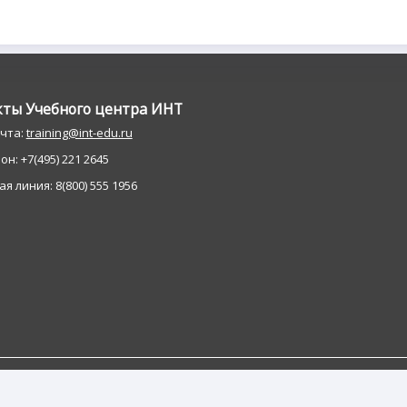
кты Учебного центра ИНT
очта:
training@int-edu.ru
н: +7(495) 221 2645
я линия: 8(800) 555 1956