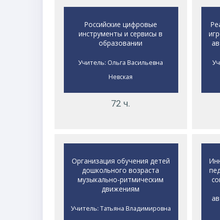
Российские цифровые
Ре
инструменты и сервисы в
игр
образовании
ав
Учитель:
Уч
Ольга Васильевна
Невская
72 ч.
Организация обучения детей
Ин
дошкольного возраста
пед
музыкально-ритмическим
со
движениям
ав
Учитель:
Татьяна Владимировна