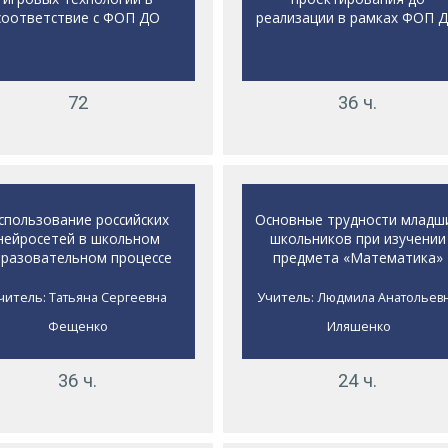
соответствие с ФОП ДО
реализации в рамках ФОП 
72
36 ч.
спользование российских
Основные трудности младш
нейросетей в школьном
школьников при изучении
разовательном процессе
предмета «Математика»
читель:
Учитель:
Татьяна Сергеевна
Людмила Анатольев
Фещенко
Иляшенко
36 ч.
24 ч.