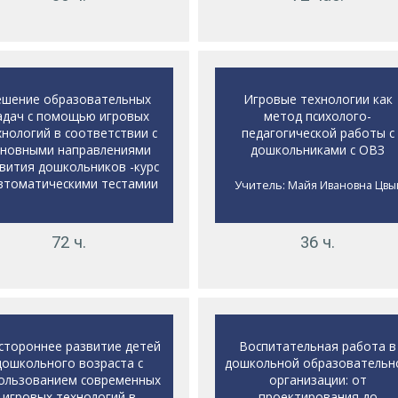
ешение образовательных
Игровые технологии как
адач с помощью игровых
метод психолого-
хнологий в соответствии с
педагогической работы с
сновными направлениями
дошкольниками с ОВЗ
вития дошкольников -курс
автоматическими тестамии
Учитель:
Майя Ивановна Цвы
72 ч.
36 ч.
стороннее развитие детей
Воспитательная работа в
дошкольного возраста с
дошкольной образовательн
ользованием современных
организации: от
игровых технологий в
проектирования до