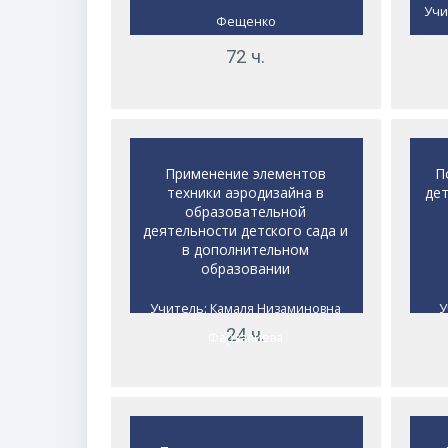
Учи
Фещенко
72 ч.
Применение элементов
П
техники аэродизайна в
де
образовательной
деятельности детского сада и
в дополнительном
образовании
Учитель:
У
Камаля Низаминовна
24 ч.
Фарзалиева