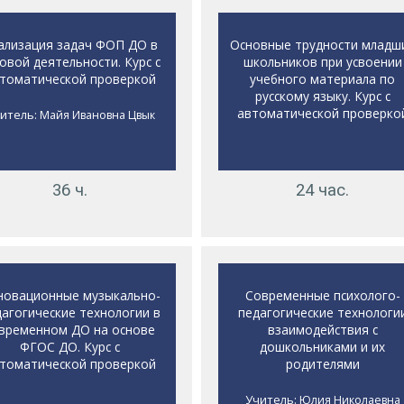
ализация задач ФОП ДО в
Основные трудности младш
овой деятельности. Курс с
школьников при усвоении
томатической проверкой
учебного материала по
русскому языку. Курс с
автоматической проверко
итель:
Майя Ивановна Цвык
36 ч.
24 час.
новационные музыкально-
Современные психолого-
агогические технологии в
педагогические технологи
временном ДО на основе
взаимодействия с
ФГОС ДО. Курс с
дошкольниками и их
томатической проверкой
родителями
Учитель:
Юлия Николаевна