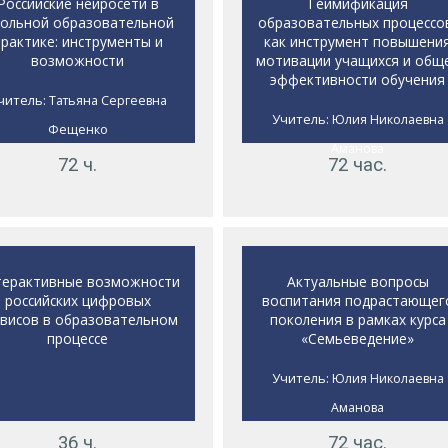
Российские нейросети в
Геймификация
ольной образовательной
образовательных процессо
практике: инструменты и
как инструмент повышени
возможности
мотивации учащихся и общ
эффективности обучения
читель:
Татьяна Сергеевна
Учитель:
Юлия Николаевна
Фещенко
Аманова
72 ч.
72 час.
ерактивные возможности
Актуальные вопросы
российских цифровых
воспитания подрастающег
рвисов в образовательном
поколения в рамках курса
процессе
«Семьеведение»
Учитель:
Юлия Николаевна
Аманова
36 ч.
72 час.