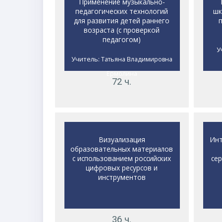
Применение музыкально-
педагогических технологий
шк
для развития детей раннего
возраста (c проверкой
педагогом)
У
Учитель:
Татьяна Владимировна
Ермолина
72 ч.
Визуализация
Инт
образовательных материалов
с использованием российских
се
цифровых ресурсов и
инструментов
36 ч.