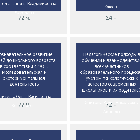
тель:
Татьяна Владимировна
Клюева
Ермолина
72 ч.
24 ч.
ознавательное развитие
Педагогические подходы 
тей дошкольного возраста
обучении и взаимодействи
в соответствии с ФОП.
всех участников
Исследовательская и
образовательного процесса
экспериментальная
учетом психологических
деятельность
аспектов современных
школьников и их родителе
читель:
Ольга Васильевна
Учитель:
Юлия Николаевна
72 ч.
72 ч.
Колесникова
Аманова