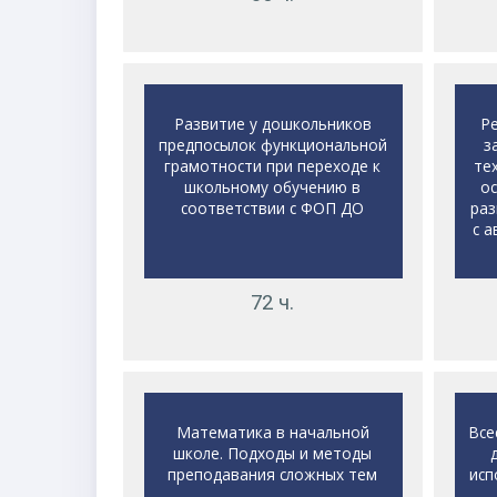
Развитие у дошкольников
Р
предпосылок функциональной
з
грамотности при переходе к
те
школьному обучению в
о
соответствии с ФОП ДО
раз
с 
72 ч.
Математика в начальной
Все
школе. Подходы и методы
преподавания сложных тем
исп