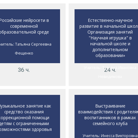
Российские нейросети в
Естественно-научное
современной
развитие в начальной школ
образовательной среде
Организация занятий
"Научная игрушка" в
начальной школе и
читель:
Татьяна Сергеевна
дополнительном
Фещенко
образовании»
Учитель:
Татьяна Ивановна
36 ч.
24 ч.
Невидимова
узыкальное занятие как
Выстраивание
средство оказания
взаимодействия с родителя
коррекционной помощи
воспитанников в рамках
детям с ограниченными
семейного клуба
озможностями здоровья
Учитель:
Инесса Викторовна