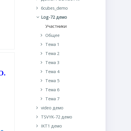
6cubes_demo
Log-72 демо
Участники
Общее
Тема 1
Тема 2
Тема 3
Тема 4
О.
Тема 5
Тема 6
Тема 7
video демо
TSVYK-72 демо
IKT1 демо