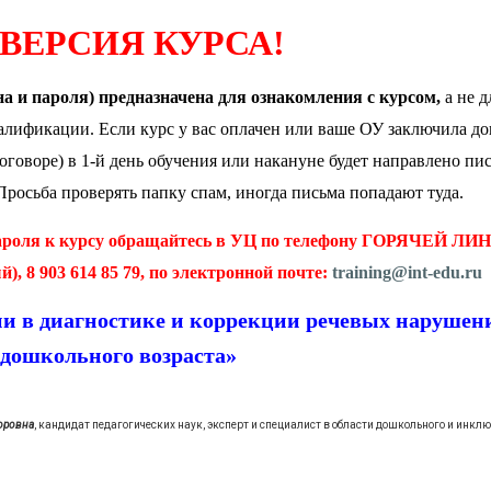
ВЕРСИЯ КУРСА!
на и пароля) предназначена для ознакомления с курсом,
а не д
лификации. Если курс у вас оплачен или ваше ОУ заключила до
говоре) в 1-й день обучения или накануне будет направлено пис
росьба проверять папку спам, иногда письма попадают туда.
пароля к курсу обращайтесь в УЦ по телефону ГОРЯЧЕЙ ЛИ
), 8 903 614 85 79, п
о электронной почте:
training@int-edu.ru
 в диагностике и коррекции речевых нарушен
 дошкольного возраста»
оровна
, кандидат педагогических наук, эксперт и специалист в области дошкольного и инкл