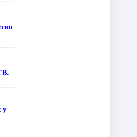
ство
ТВ.
 у