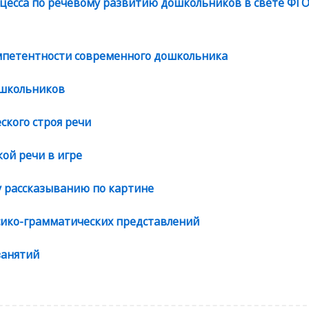
цесса по речевому развитию дошкольников в свете ФГ
мпетентности современного дошкольника
Файл
ошкольников
Файл
кого строя речи
Файл
кой речи в игре
Файл
у рассказыванию по картине
Файл
сико-грамматических представлений
Файл
занятий
Файл