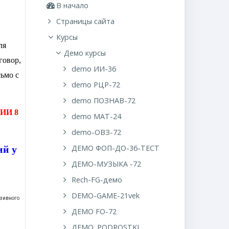
В начало
Страницы сайта
Курсы
ля
Демо курсы
говор,
demo ИИ-36
ьмо с
demo РЦР-72
demo ПОЗНАВ-72
НИИ 8
demo MAT-24
demo-ОВЗ-72
ДЕМО ФОП-ДО-36-ТЕСТ
ий у
ДЕМО-МУЗЫКА -72
Rech-FG-демо
DEMO-GAME-21vek
юзивного
ДЕМО FO-72
ДЕМО. PODROSTKI