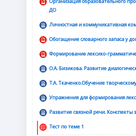
Организация образовательного про
Файл
ДО
Личностная и коммуникативная ко
Обогащение словарного запаса у д
Формирование лексико-грамматичес
О.А. Бизикова. Развитие диалогичес
Т.А. Ткаченко.Обучение творческом
Упражнения для формирования лек
Развитие связной речи. Конспекты 
Тест по теме 1