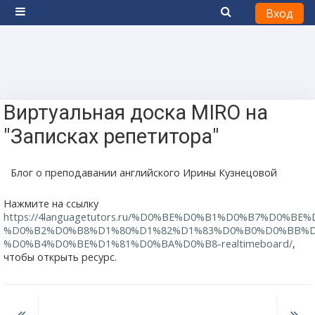
Вход
Боковая панель
Перейти к основному содержанию
Виртуальная доска MIRO на
"Записках репетитора"
Блог о преподавании английского Ирины Кузнецовой
Нажмите на ссылку
https://4languagetutors.ru/%D0%BE%D0%B1%D0%B7%D0%BE%
%D0%B2%D0%B8%D1%80%D1%82%D1%83%D0%B0%D0%BB%
%D0%B4%D0%BE%D1%81%D0%BA%D0%B8-realtimeboard/
,
чтобы открыть ресурс.