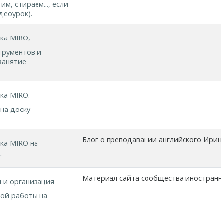
им, стираем..., если
деоурок).
ка MIRO,
трументов и
занятие
ка MIRO.
на доску
Блог о преподавании английского Ири
ка MIRO на
"
Материал сайта сообщества иностран
 и организация
ной работы на