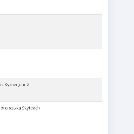
ны Кузнецовой
ного языка
Skyteach.