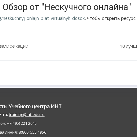
 Обзор от "Нескучного онлайна"
g/neskuchnyj-onlajn-pjat-virtualnyh-dosok
, чтобы открыть ресурс.
квалификации
10 луч
кты Учебного центра ИНT
очта:
training@int-edu.ru
н: +7(495) 221 2645
я линия: 8(800) 555 1956