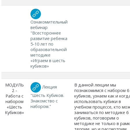
Ознакомительный
вебинар
"Всестороннее
развитие ребенка
5-10 лет по
образовательной
методике
«Играем в шесть
кубиков»
МОДУЛЬ
В данной лекции мы
Лекция
2 -
познакомимся с набором 6
"Шесть Кубиков.
Работа с
кубиков, узнаем как и когд
Знакомство с
набором
использовать кубики в
набором."
«Шесть
учебном процессе, кто мо
Кубиков»
заниматься по методике 6
кубиков, поговорим о
методике не только в рам
теории, но и рассмотрим