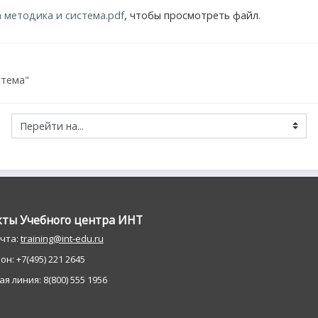
 методика и система.pdf
, чтобы просмотреть файл.
стема"
кты Учебного центра ИНT
очта:
training@int-edu.ru
н: +7(495) 221 2645
я линия: 8(800) 555 1956