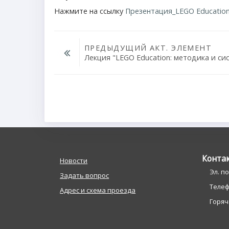
Нажмите на ссылку
Презентация_LEGO Education
ПРЕДЫДУЩИЙ АКТ. ЭЛЕМЕНТ
Лекция "LEGO Education: методика и си
Перейти на...
Конта
Новости
Эл. п
Задать вопрос
Телефо
Адрес и схема проезда
Горяча