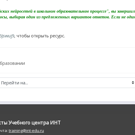
ских нейросетей в школьном образовательном процессе", вы завершил
осы, выбирая один из предложенных вариантов ответов. Если не оди
5Jswuj9
, чтобы открыть ресурс.
образовании
кты Учебного центра ИНT
очта:
training@int-edu.ru