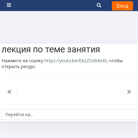
Вход
Боковая панель
Перейти к основному содержанию
лекция по теме занятия
Нажмите на ссылку
https://youtu.be/EA2ZOdtAxKI
, чтобы
открыть ресурс.
Перейти на...