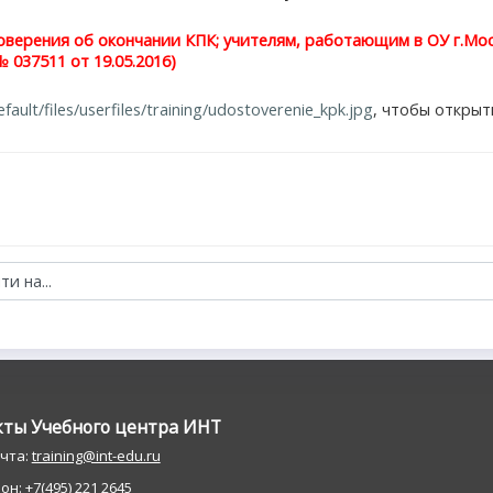
оверения
об окончании КПК; учителям, работающим в ОУ г.Мос
 037511 от 19.05.2016)
fault/files/userfiles/training/udostoverenie_kpk.jpg
, чтобы открыт
кты Учебного центра ИНT
очта:
training@int-edu.ru
н: +7(495) 221 2645