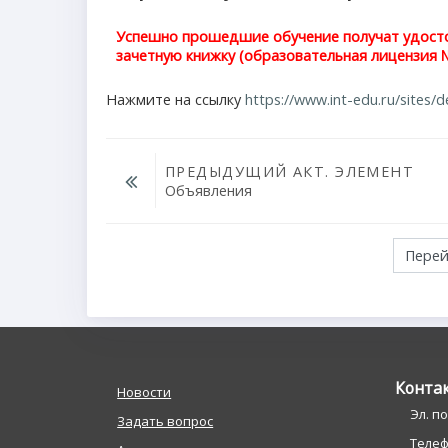
Успешно прошедшие обучение получат
удост
зачетную книжку (образовательная лицензия №
Нажмите на ссылку
https://www.int-edu.ru/sites/de
ПРЕДЫДУЩИЙ АКТ. ЭЛЕМЕНТ
Объявления
Перейти на...
Конта
Новости
Эл. п
Задать вопрос
Телефо