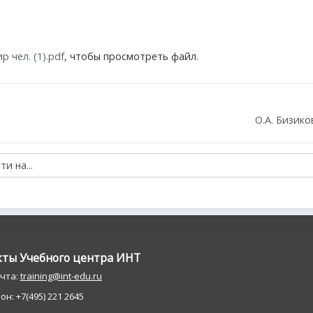
 чел. (1).pdf
, чтобы просмотреть файл.
О.А. Бизико
кты Учебного центра ИНT
очта:
training@int-edu.ru
н: +7(495) 221 2645