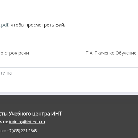
.pdf
, чтобы просмотреть файл.
о строя речи
Т.А. Ткаченко.Обучение
кты Учебного центра ИНT
очта:
training@int-edu.ru
н: +7(495) 221 2645