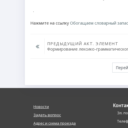
.
Нажмите на ссылку
Обогащаем словарный запас
ПРЕДЫДУЩИЙ АКТ. ЭЛЕМЕНТ
Формирование лексико-грамматическог
Перейти на...
Конта
Новости
Эл. п
Задать вопрос
Телефо
Адрес и схема проезда