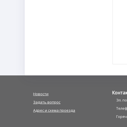
Конта
Новости
Эл. п
Задать вопрос
Телефо
Адрес и схема проезда
Горяча