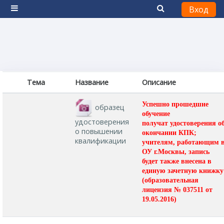
Вход
Боковая панель
Перейти к основному содержанию
Тема
Название
Описание
Успешно прошедшие
образец
обучение
удостоверения
получат
удостоверения
о
о повышении
окончании КПК;
квалификации
учителям, работающим 
ОУ г.Москвы, запись
будет также внесена в
единую зачетную книжку
(образовательная
лицензия № 037511 от
19.05.2016)