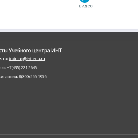
видео
кты Учебного центра ИНT
очта:
training@int-edu.ru
н: +7(495) 221 2645
я линия: 8(800) 555 1956