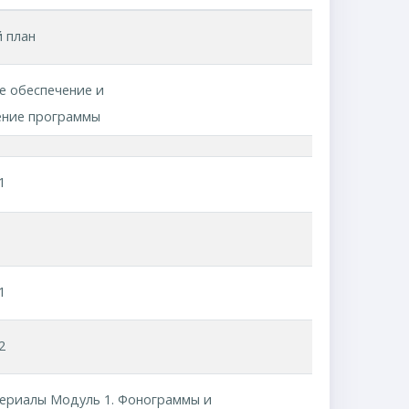
 план
е обеспечение и
ение программы
1
1
2
ериалы Модуль 1. Фонограммы и