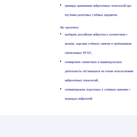
примеры применения нейросетевых технологий при
изучении различных учебных предметов.
Вы научитесь:
выбирать российские нейросети в соответствии с
целями, задачами учебного занятия и требованиями
обновленных ФГОС;
планировать совместную и индивидуальную
деятельность обучающихся на основе использования
нейросетевых технологий;
оптимизировать подготовку к учебным занятиям с
помощью нейросетей.