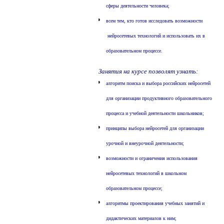
сферы деятельности человека;
всем тем, кто готов исследовать возможности
нейросетевых технологий и использовать их в
образовательном процессе.
Занятия на курсе позволят узнать:
алгоритм поиска и выбора российских нейросетей
для организации продуктивного образовательного
процесса и учебной деятельности школьников;
принципы выбора нейросетей для организации
урочной и внеурочной деятельности;
возможности и ограничения использования
нейросетевых технологий в школьном
образовательном процессе;
алгоритмы проектирования учебных занятий и
дидактических материалов к ним;