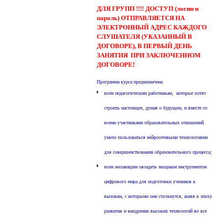
ДЛЯ ГРУПП !!!!
ДОСТУП (логин и
пароль) ОТПРАВЛЯЕТСЯ НА
ЭЛЕКТРОННЫЙ АДРЕС КАЖДОГО
СЛУШАТЕЛЯ
(УКАЗАННЫЙ В
ДОГОВОРЕ), В ПЕРВЫЙ ДЕНЬ
ЗАНЯТИЯ ПРИ ЗАКЛЮЧЕННОМ
ДОГОВОРЕ!
Программа курса предназначена
всем педагогическим работникам, которые хотят
строить настоящее, думая о будущем, и вместе со
всеми участниками образовательных отношений
умело пользоваться нейросетевыми технологиями
для совершенствования образовательного процесса;
всем желающим овладеть мощным инструментом
цифрового мира для подготовки учеников к
вызовам, с которыми они столкнутся, живя в эпоху
развития и внедрения высоких технологий во все