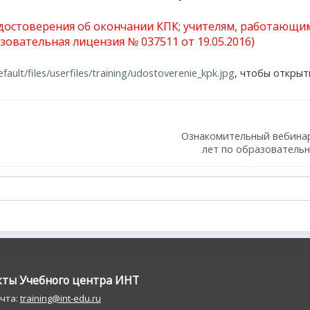
достоверения
об окончании КПК; учителям, работающим 
зовательная лицензия № 037511 от 19.05.2016)
fault/files/userfiles/training/udostoverenie_kpk.jpg
, чтобы открыт
Ознакомительный вебинар 
лет по образователь
кты Учебного центра ИНT
очта:
training@int-edu.ru